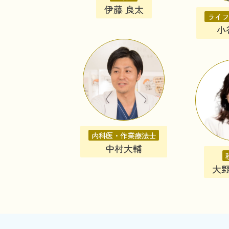
伊藤 良太
ライフ
小
内科医・作業療法士
中村大輔
大野