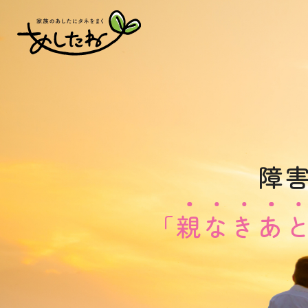
障
「
親
な
き
あ