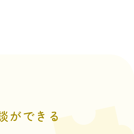
談が
できる