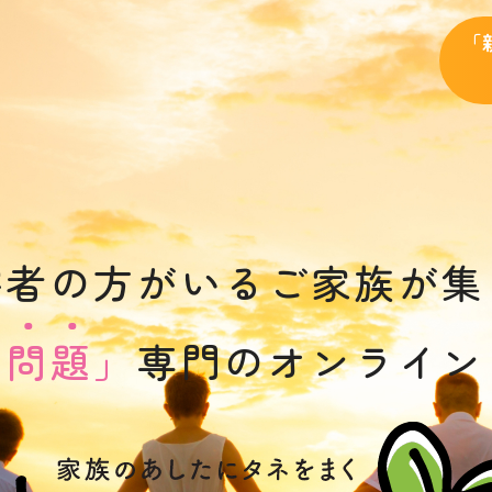
「
害者の方がいるご家族が集
と
問
題
」
専門の
オンライン